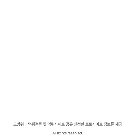
도방위 - 먹튀검증 및 먹튀사이트 공유 안전한 토토사이트 정보를 제공
All rights reserved.