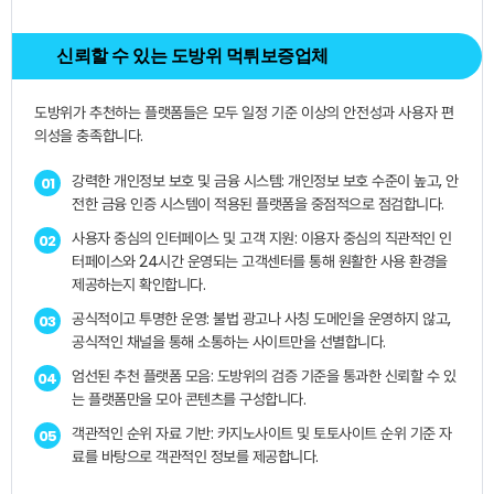
신뢰할 수 있는 도방위 먹튀보증업체
도방위가 추천하는 플랫폼들은 모두 일정 기준 이상의 안전성과 사용자 편
의성을 충족합니다.
강력한 개인정보 보호 및 금융 시스템: 개인정보 보호 수준이 높고, 안
01
전한 금융 인증 시스템이 적용된 플랫폼을 중점적으로 점검합니다.
사용자 중심의 인터페이스 및 고객 지원: 이용자 중심의 직관적인 인
02
터페이스와 24시간 운영되는 고객센터를 통해 원활한 사용 환경을
제공하는지 확인합니다.
공식적이고 투명한 운영: 불법 광고나 사칭 도메인을 운영하지 않고,
03
공식적인 채널을 통해 소통하는 사이트만을 선별합니다.
엄선된 추천 플랫폼 모음: 도방위의 검증 기준을 통과한 신뢰할 수 있
04
는 플랫폼만을 모아 콘텐츠를 구성합니다.
객관적인 순위 자료 기반: 카지노사이트 및 토토사이트 순위 기준 자
05
료를 바탕으로 객관적인 정보를 제공합니다.