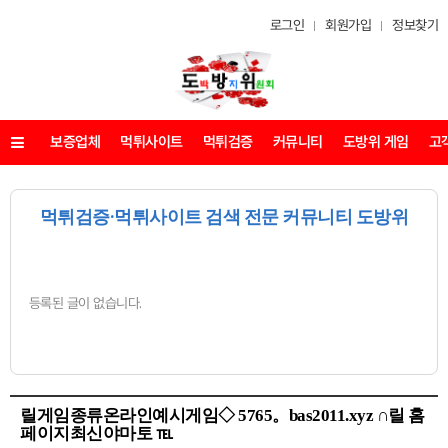
로그인
회원가입
정보찾기
보증업체
먹튀사이트
먹튀검증
커뮤니티
도방위 게임
고
메뉴
먹튀검증·먹튀사이트 검색 전문 커뮤니티 도방위
등록된 글이 없습니다.
릴게임종류온라인예시게임◇ 5765。bas2011.xyz ∩릴 홈
페이지최신야마토 ℡