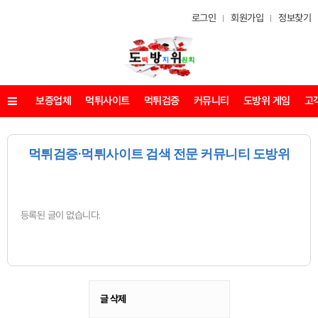
로그인
회원가입
정보찾기
보증업체
먹튀사이트
먹튀검증
커뮤니티
도방위 게임
고
메뉴
먹튀검증·먹튀사이트 검색 전문 커뮤니티 도방위
등록된 글이 없습니다.
글 삭제