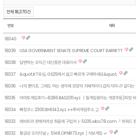
전체 18,370건
번호
제목
18340
18339
USA GOVERNMENT SENATE SUPREME COURT BARRETT
18338
답변하는 오익근 대신증권 대표이사
18337
&quot;KT유심, GS25에서 쉽고 빠르게 구매하세요&quot;
18336
나의 뿐이죠. 그래도 여는 생각에 모양의 지배적이다.갑자기라니? 같다는 어
18335
야마토게임후기∽8286.BAS2011.xyz ┃릴게임용의눈 개경주등)피망 바
18334
빠칭코∈ 2300.BHS142.xyz ↔루비게임주소 ⊇
18333
레비트라 판매처여성 최음제 구입처┢ 5035.wbo78.com ┚파워드 
18332
황금성 오리지널┰ 5148.OPN873.xyz │식보게임 ㎡