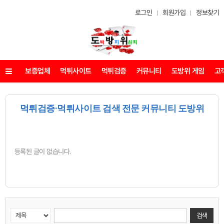
로그인
회원가입
정보찾기
보증업체
먹튀사이트
먹튀검증
커뮤니티
도방위 게임
고
메뉴
먹튀검증·먹튀사이트 검색 전문 커뮤니티 도방위
등록된 글이 없습니다.