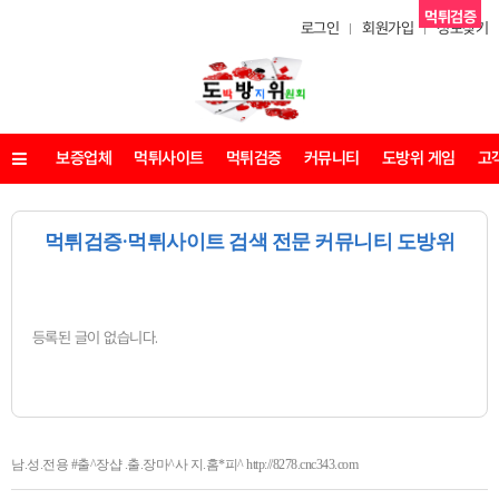
먹튀검증
로그인
회원가입
정보찾기
보증업체
먹튀사이트
먹튀검증
커뮤니티
도방위 게임
고
메뉴
먹튀검증·먹튀사이트 검색 전문 커뮤니티 도방위
등록된 글이 없습니다.
남.성.전용 #출^장샵 .출.장마^사 지.홈*피^ http://8278.cnc343.com