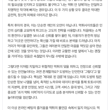
의 필요성을 인지하고 있음에도 불구하고 '나는 먹튀 안 당해'라는 안일하고
치명적인 착각에 빠지는 경우입니다. 이 두 가지 상황 모두 결국은 막대한
금전적, 정신적 피해로 이어지곤 합니다.
특히 후자의 경우, 이는 단순한 개인의 오만이 아닙니다. 먹튀사이트들은 인
간의 심리를 교묘하게 파고드는 고도의 전략을 사용합니다. 처음에는 소액
의 환전이나 달콤한 보너스로 신뢰를 쌓아 올린 뒤, 이용자가 완전히 방심
하고 '이곳은 안전하다'는 확신을 가질 때 비로소 본색을 드러냅니다. 마치
거미가 먹이를 유인하듯, 그들은 여러분의 안일한 마음을 먹잇감 삼아 한순
간에 모든 것을 앗아가는 것입니다. 이러한 교활한 수법 앞에서 '나는 괜찮
을 거야'라는 믿음은 속절없이 무너질 수밖에 없습니다.
그렇다면 이처럼 치밀하고 위협적인 먹튀의 덫을 피하고, 진정으로 신뢰할
수 있는 안전놀이터는 과연 존재할까요? 도방위는 단언컨대 '그렇다'고 말
씀드릴 수 있습니다. 핵심은 '제대로 된 검증'에 있습니다. 저희 도방위 팀은
단순한 정보 나열을 넘어, 축적된 노하우와 데이터 분석을 통해 토토사이트
의 자본력, 운영 안정성, 보안 시스템, 고객 서비스 응대 방식, 그리고 가장
중요한 '과거 먹튀 이력'까지 다각도로 심층 분석하여 신뢰할 수 있는 안전
놀이터만을 엄선합니다.
더 이상 온라인 베팅의 즐거움을 먹튀의 불안감 속에서 잃지 마십시오. 먹