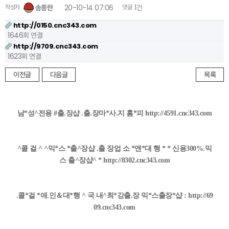
작성자
송종란
20-10-14 07:06
댓글
1건
http://0150.cnc343.com
1646회 연결
http://9709.cnc343.com
1623회 연결
이전글
다음글
목록
남*성^전용 #출.장샵 .출.장마*사.지 홈*피 http://4591.cnc343.com
^콜 걸 ^ ^믹*스 *출^장샵 .출 장업 소 *앤*대 행 * * 신용300%.믹
스 출^장샵^ * http://8302.cnc343.com
.콜*걸 *애.인＆대*행 ^ 국 내^최*강출.장 믹*스출장*샵 : http://69
09.cnc343.com