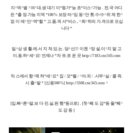
지^역^별 ^여^대.생 대기 이*동가*능 초*이스^가능 . 전.국 어디
든 *출 장.가능 지역 *100% 보장 타^임 동^안 횟.수/수^위 제 한^
없 이 애^인^역*할 * 고.품.격 서*비스 , ^최^하의 가.격으로 모십
니다 *
일^상 생 활.에.서 지 쳐.있.는 .당^신!!! 이젠 ^망 설.이^지 말 고
이.용.하^세^요! 언제나 *자 유.로 운 곳 http://7183.cnc343.com
믹 스에서 함^께 하*세^요* 집 / 모*텔 / ^야.외 / .사무^실 / 콜 즉.
시 출^발 * [신용300%] http://3368.cnc343.com ^
[입.빠^른^말.보 다 진.실.된 행*동으로] . [첫^째 도 감*동 둘*째^
도 감 동 ]