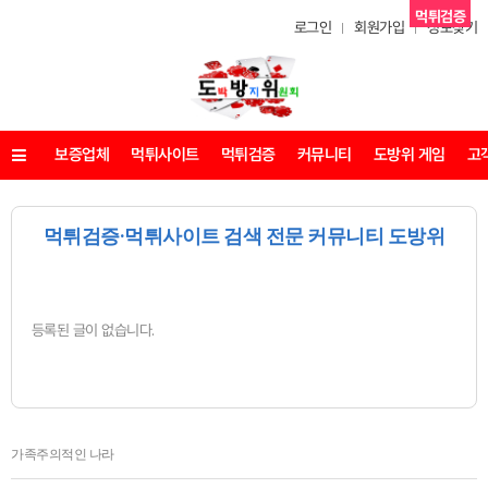
먹튀검증
로그인
회원가입
정보찾기
보증업체
먹튀사이트
먹튀검증
커뮤니티
도방위 게임
고
메뉴
먹튀검증·먹튀사이트 검색 전문 커뮤니티 도방위
등록된 글이 없습니다.
가족주의적인 나라