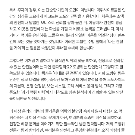
특히 후자의 경우, 이는 단순한 개인의 오만이 아닙니다. 먹튀사이트들은 인
간의 심리를 교묘하게 파고드는 고도의 전략을 사용합니다. 처음에는 소액
의 환전이나 달콤한 보너스로 신뢰를 쌓아 올린 뒤, 이용자가 완전히 방심
하고 '이곳은 안전하다'는 확신을 가질 때 비로소 본색을 드러냅니다. 마치
거미가 먹이를 유인하듯, 그들은 여러분의 안일한 마음을 먹잇감 삼아 한순
간에 모든 것을 앗아가는 것입니다. 이러한 교활한 수법 앞에서 '나는 괜찮
을 거야'라는 믿음은 속절없이 무너질 수밖에 없습니다.
그렇다면 이처럼 치밀하고 위협적인 먹튀의 덫을 피하고, 진정으로 신뢰할
수 있는 안전놀이터는 과연 존재할까요? 도방위는 단언컨대 '그렇다'고 말
씀드릴 수 있습니다. 핵심은 '제대로 된 검증'에 있습니다. 저희 도방위 팀은
단순한 정보 나열을 넘어, 축적된 노하우와 데이터 분석을 통해 토토사이트
의 자본력, 운영 안정성, 보안 시스템, 고객 서비스 응대 방식, 그리고 가장
중요한 '과거 먹튀 이력'까지 다각도로 심층 분석하여 신뢰할 수 있는 안전
놀이터만을 엄선합니다.
더 이상 온라인 베팅의 즐거움을 먹튀의 불안감 속에서 잃지 마십시오. 먹
튀검증은 더 이상 선택의 문제가 아닌, 여러분의 소중한 자산을 보호하고
건강한 베팅 문화를 이어가기 위한 필수적인 생존 전략입니다. 저희 도방위
전문가 팀과 함께라면, 여러분은 안전하고 투명한 환경에서 오직 베팅의 즐