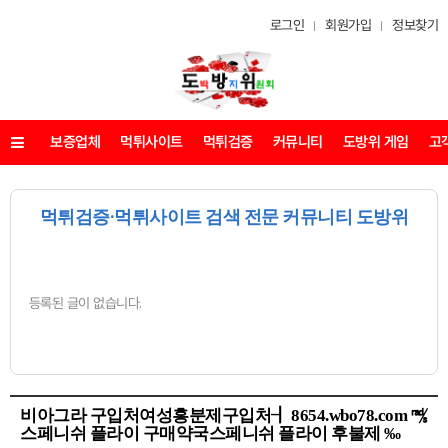
로그인
회원가입
정보찾기
보증업체
먹튀사이트
먹튀검증
커뮤니티
도방위 게임
고
메뉴
먹튀검증·먹튀사이트 검색 전문 커뮤니티 도방위
등록된 글이 없습니다.
비아그라 구입처여성흥분제구입처┨ 8654.wbo78.com ㎮
스페니쉬 플라이 구매약국스페니쉬 플라이 후불제 ‰