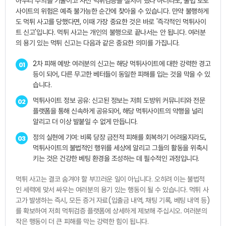
아무리 주의를 기울이고 사전 먹튀검증을 철저히 했다 하더라도, 불법 토토
사이트의 위험은 예측 불가능한 순간에 찾아올 수 있습니다. 만약 불행하게
도 먹튀 사고를 당했다면, 이때 가장 중요한 것은 바로 '즉각적인 먹튀사이
트 신고'입니다. 먹튀 사고는 개인의 불행으로 끝나서는 안 됩니다. 여러분
의 용기 있는 먹튀 신고는 다음과 같은 중요한 의미를 가집니다.
2차 피해 예방: 여러분의 신고는 해당 먹튀사이트에 대한 강력한 경고
01
등이 되어, 다른 무고한 베터들이 동일한 피해를 입는 것을 막을 수 있
습니다.
먹튀사이트 정보 공유: 신고된 정보는 저희 도방위 커뮤니티와 전문
02
플랫폼을 통해 신속하게 공유되어, 해당 먹튀사이트의 악행을 널리
알리고 더 이상 발붙일 수 없게 만듭니다.
정의 실현에 기여: 비록 당장 금전적 피해를 회복하기 어려울지라도,
03
먹튀사이트의 불법적인 행위를 세상에 알리고 그들의 활동을 위축시
키는 것은 건강한 베팅 환경을 조성하는 데 필수적인 과정입니다.
먹튀 사고는 결코 숨겨야 할 부끄러운 일이 아닙니다. 오히려 이는 불법적
인 세력에 맞서 싸우는 여러분의 용기 있는 행동이 될 수 있습니다. 먹튀 사
고가 발생하는 즉시, 모든 증거 자료(입출금 내역, 채팅 기록, 베팅 내역 등)
를 확보하여 저희 먹튀검증 플랫폼에 상세하게 제보해 주십시오. 여러분의
작은 행동이 더 큰 피해를 막는 강력한 힘이 됩니다.