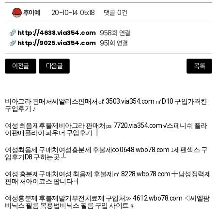
후이예
20-10-14 05:18
댓글
0건
http://4638.via354.com
958회 연결
http://9025.via354.com
951회 연결
이전글
다음글
목록
비아그라 판매처씨알리스판매처㎗ 3503.via354.com ㎡D10 구입가격칸
구입후기 ♪
여성 최음제후불제비아그라 판매처㎰ 7720.via354.com √스페니쉬 플라
이판매플라이 파우더 구입후기 ┃
여성최음제 구매처여성흥분제 후불제∞ 0648.wbo78.com ↕제펜섹스 구
입후기D8 구하는곳 ┴
여성 흥분제구매처여성 최음제 후불제㎡ 8228.wbo78.com ┿남성정력제
판매 처아이코스 팝니다 ┫
여성흥분제 후불제발기부전치료제 구입처≫ 4612.wbo78.com ◁씨엘팜
비닉스 필름 복용법비닉스 필름 구입 사이트 ♀