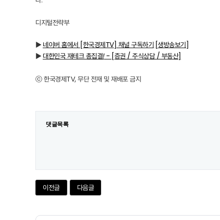
다.
디지털전략부
▶
네이버 홈에서 [한국경제TV] 채널 구독하기
[생방송보기]
▶
대한민국 재테크 총집결
!
- [증권 / 주식상담 / 부동산]
ⓒ 한국경제TV, 무단 전재 및 재배포 금지
댓글목록
이전글
다음글