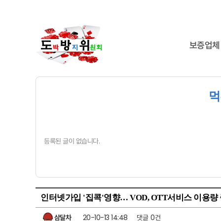
보증업체
먹
등록된 글이 없습니다.
인터넷가입 '집콕'영향… VOD, OTT서비스 이용량 증
삼달차
20-10-13 14:48
댓글
0건