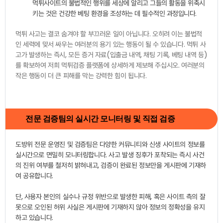
먹튀사이트의 불법적인 행위를 세상에 알리고 그들의 활동을 위축시
키는 것은 건강한 베팅 환경을 조성하는 데 필수적인 과정입니다.
먹튀 사고는 결코 숨겨야 할 부끄러운 일이 아닙니다. 오히려 이는 불법적
인 세력에 맞서 싸우는 여러분의 용기 있는 행동이 될 수 있습니다. 먹튀 사
고가 발생하는 즉시, 모든 증거 자료(입출금 내역, 채팅 기록, 베팅 내역 등)
를 확보하여 저희 먹튀검증 플랫폼에 상세하게 제보해 주십시오. 여러분의
작은 행동이 더 큰 피해를 막는 강력한 힘이 됩니다.
전문 검증팀의 실시간 모니터링 및 직접 검증
도방위 전문 운영진 및 검증팀은 다양한 커뮤니티와 신생 사이트의 정보를
실시간으로 면밀히 모니터링합니다. 사고 발생 징후가 포착되는 즉시 사건
의 진위 여부를 철저히 밝혀내고, 검증이 완료된 정보만을 게시판에 기재하
여 공유합니다.
단, 사용자 본인의 실수나 규정 위반으로 발생한 피해, 혹은 사이트 측의 잘
못으로 오인된 허위 사실은 게시판에 기재하지 않아 정보의 정확성을 유지
하고 있습니다.