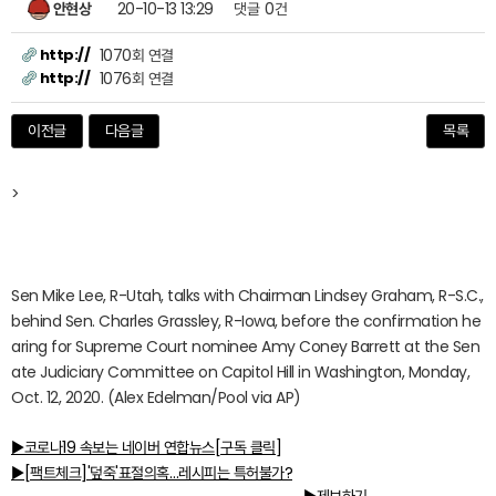
안현상
20-10-13 13:29
댓글
0건
http://
1070회 연결
http://
1076회 연결
이전글
다음글
목록
>
Sen Mike Lee, R-Utah, talks with Chairman Lindsey Graham, R-S.C.,
behind Sen. Charles Grassley, R-Iowa, before the confirmation he
aring for Supreme Court nominee Amy Coney Barrett at the Sen
ate Judiciary Committee on Capitol Hill in Washington, Monday,
Oct. 12, 2020. (Alex Edelman/Pool via AP)
▶코로나19 속보는 네이버 연합뉴스[구독 클릭]
▶[팩트체크]'덮죽'표절의혹…레시피는 특허불가?