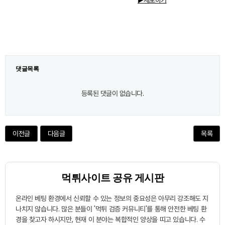
▶제보하기
댓글목록
등록된 댓글이 없습니다.
이전글
다음글
목록
먹튀사이트 공유 게시판
온라인 베팅 환경에서 신뢰할 수 있는 정보의 중요성은 아무리 강조해도 지
나치지 않습니다. 많은 분들이 '먹튀 검증 커뮤니티'를 통해 안전한 베팅 환
경을 찾고자 하시지만, 현재 이 분야는 복합적인 양상을 띠고 있습니다. 수