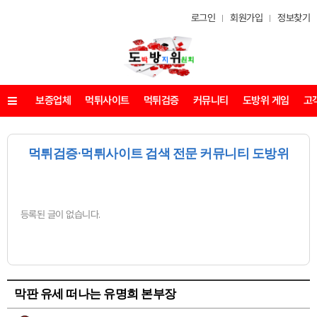
로그인
회원가입
정보찾기
보증업체
먹튀사이트
먹튀검증
커뮤니티
도방위 게임
고
메뉴
먹튀검증·먹튀사이트 검색 전문 커뮤니티 도방위
등록된 글이 없습니다.
막판 유세 떠나는 유명희 본부장