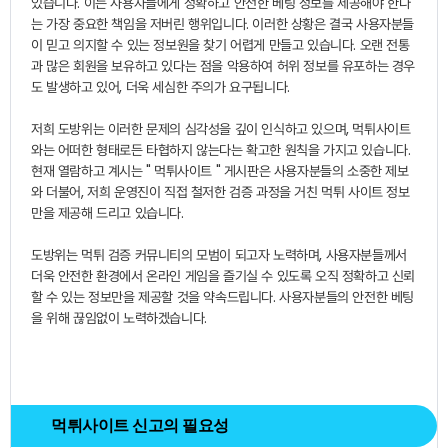
있습니다. 이는 사용자들에게 정확하고 안전한 베팅 정보를 제공해야 한다
는 가장 중요한 책임을 저버린 행위입니다. 이러한 상황은 결국 사용자분들
이 믿고 의지할 수 있는 정보원을 찾기 어렵게 만들고 있습니다. 오랜 전통
과 많은 회원을 보유하고 있다는 점을 악용하여 허위 정보를 유포하는 경우
도 발생하고 있어, 더욱 세심한 주의가 요구됩니다.
저희 도방위는 이러한 문제의 심각성을 깊이 인식하고 있으며, 먹튀사이트
와는 어떠한 형태로든 타협하지 않는다는 확고한 원칙을 가지고 있습니다.
현재 열람하고 계시는 "
먹튀사이트
" 게시판은 사용자분들의 소중한 제보
와 더불어, 저희 운영진이 직접 철저한 검증 과정을 거친 먹튀 사이트 정보
만을 제공해 드리고 있습니다.
도방위는 먹튀 검증 커뮤니티의 모범이 되고자 노력하며, 사용자분들께서
더욱 안전한 환경에서 온라인 게임을 즐기실 수 있도록 오직 정확하고 신뢰
할 수 있는 정보만을 제공할 것을 약속드립니다. 사용자분들의 안전한 베팅
을 위해 끊임없이 노력하겠습니다.
먹튀사이트 신고의 필요성