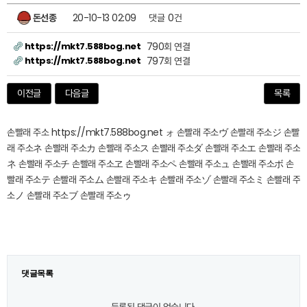
돈선종
20-10-13 02:09
댓글
0건
https://mkt7.588bog.net
790회 연결
https://mkt7.588bog.net
797회 연결
이전글
다음글
목록
손빨래 주소 https://mkt7.588bog.net ォ 손빨래 주소ヴ 손빨래 주소ジ 손빨
래 주소ネ 손빨래 주소カ 손빨래 주소ス 손빨래 주소ダ 손빨래 주소エ 손빨래 주소
ネ 손빨래 주소チ 손빨래 주소ヱ 손빨래 주소ペ 손빨래 주소ュ 손빨래 주소ボ 손
빨래 주소テ 손빨래 주소ム 손빨래 주소キ 손빨래 주소ゾ 손빨래 주소ミ 손빨래 주
소ノ 손빨래 주소ブ 손빨래 주소ゥ
댓글목록