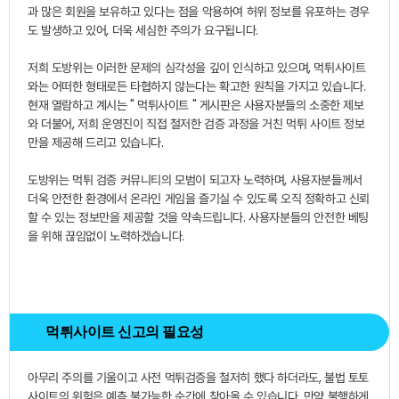
과 많은 회원을 보유하고 있다는 점을 악용하여 허위 정보를 유포하는 경우
도 발생하고 있어, 더욱 세심한 주의가 요구됩니다.
저희 도방위는 이러한 문제의 심각성을 깊이 인식하고 있으며, 먹튀사이트
와는 어떠한 형태로든 타협하지 않는다는 확고한 원칙을 가지고 있습니다.
현재 열람하고 계시는 "
먹튀사이트
" 게시판은 사용자분들의 소중한 제보
와 더불어, 저희 운영진이 직접 철저한 검증 과정을 거친 먹튀 사이트 정보
만을 제공해 드리고 있습니다.
도방위는 먹튀 검증 커뮤니티의 모범이 되고자 노력하며, 사용자분들께서
더욱 안전한 환경에서 온라인 게임을 즐기실 수 있도록 오직 정확하고 신뢰
할 수 있는 정보만을 제공할 것을 약속드립니다. 사용자분들의 안전한 베팅
을 위해 끊임없이 노력하겠습니다.
먹튀사이트 신고의 필요성
아무리 주의를 기울이고 사전 먹튀검증을 철저히 했다 하더라도, 불법 토토
사이트의 위험은 예측 불가능한 순간에 찾아올 수 있습니다. 만약 불행하게