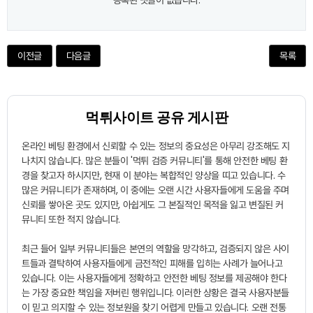
등록된 댓글이 없습니다.
이전글
다음글
목록
먹튀사이트 공유 게시판
온라인 베팅 환경에서 신뢰할 수 있는 정보의 중요성은 아무리 강조해도 지
나치지 않습니다. 많은 분들이 '먹튀 검증 커뮤니티'를 통해 안전한 베팅 환
경을 찾고자 하시지만, 현재 이 분야는 복합적인 양상을 띠고 있습니다. 수
많은 커뮤니티가 존재하며, 이 중에는 오랜 시간 사용자들에게 도움을 주며
신뢰를 쌓아온 곳도 있지만, 아쉽게도 그 본질적인 목적을 잃고 변질된 커
뮤니티 또한 적지 않습니다.
최근 들어 일부 커뮤니티들은 본연의 역할을 망각하고, 검증되지 않은 사이
트들과 결탁하여 사용자들에게 금전적인 피해를 입히는 사례가 늘어나고
있습니다. 이는 사용자들에게 정확하고 안전한 베팅 정보를 제공해야 한다
는 가장 중요한 책임을 저버린 행위입니다. 이러한 상황은 결국 사용자분들
이 믿고 의지할 수 있는 정보원을 찾기 어렵게 만들고 있습니다. 오랜 전통