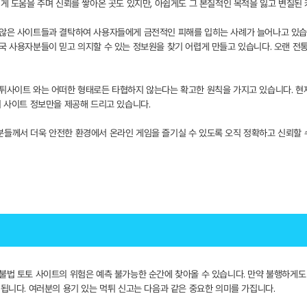
에게 도움을 주며 신뢰를 쌓아온 곳도 있지만, 아쉽게도 그 본질적인 목적을 잃고 변질된 
 않은 사이트들과 결탁하여 사용자들에게 금전적인 피해를 입히는 사례가 늘어나고 있습
국 사용자분들이 믿고 의지할 수 있는 정보원을 찾기 어렵게 만들고 있습니다. 오랜 전
튀사이트 와는 어떠한 형태로든 타협하지 않는다는 확고한 원칙을 가지고 있습니다. 현
튀 사이트 정보만을 제공해 드리고 있습니다.
분들께서 더욱 안전한 환경에서 온라인 게임을 즐기실 수 있도록 오직 정확하고 신뢰할 
불법 토토 사이트의 위험은 예측 불가능한 순간에 찾아올 수 있습니다. 만약 불행하게도 
 됩니다. 여러분의 용기 있는 먹튀 신고는 다음과 같은 중요한 의미를 가집니다.