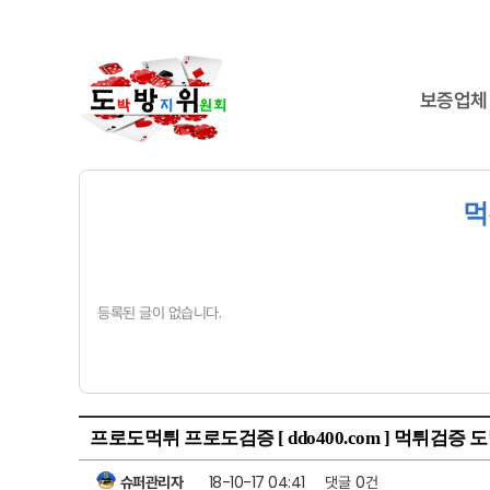
보증업체
먹
등록된 글이 없습니다.
프로도먹튀 프로도검증 [ ddo400.com ] 먹튀검증 
슈퍼관리자
18-10-17 04:41
댓글
0건