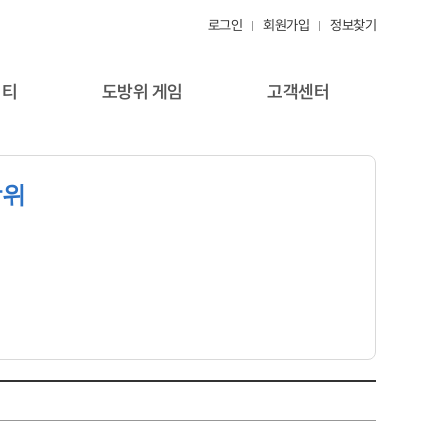
로그인
회원가입
정보찾기
니티
도방위 게임
고객센터
방위