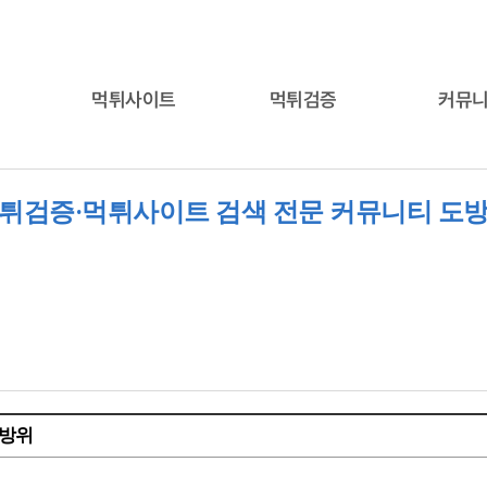
먹튀사이트
먹튀검증
커뮤
튀검증·먹튀사이트 검색 전문 커뮤니티 도
도방위