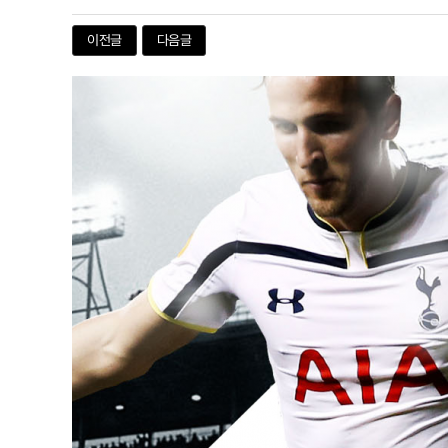
이전글
다음글