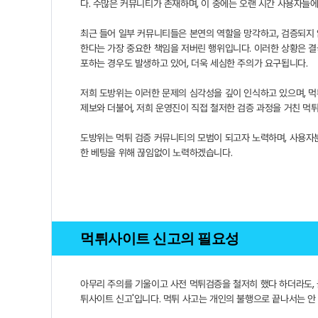
다. 수많은 커뮤니티가 존재하며, 이 중에는 오랜 시간 사용자들
최근 들어 일부 커뮤니티들은 본연의 역할을 망각하고, 검증되지
한다는 가장 중요한 책임을 저버린 행위입니다. 이러한 상황은 결
포하는 경우도 발생하고 있어, 더욱 세심한 주의가 요구됩니다.
저희 도방위는 이러한 문제의 심각성을 깊이 인식하고 있으며, 먹
제보와 더불어, 저희 운영진이 직접 철저한 검증 과정을 거친 먹
도방위는 먹튀 검증 커뮤니티의 모범이 되고자 노력하며, 사용자
한 베팅을 위해 끊임없이 노력하겠습니다.
먹튀사이트 신고의 필요성
아무리 주의를 기울이고 사전 먹튀검증을 철저히 했다 하더라도, 
튀사이트 신고'입니다. 먹튀 사고는 개인의 불행으로 끝나서는 안