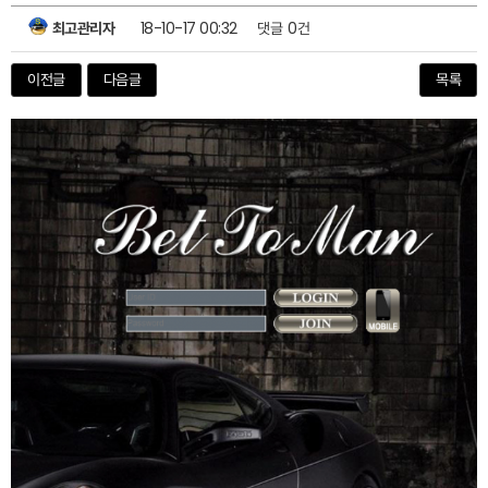
최고관리자
18-10-17 00:32
댓글
0건
이전글
다음글
목록