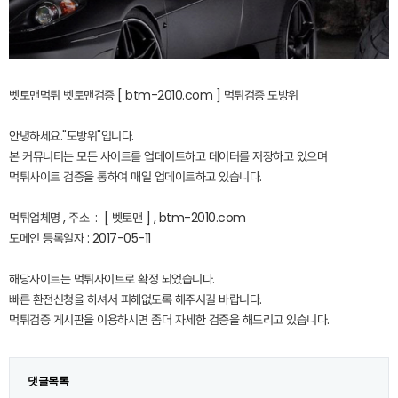
벳토맨먹튀 벳토맨검증 [ btm-2010.com ] 먹튀검증 도방위
안녕하세요."도방위"입니다.
본 커뮤니티는 모든 사이트를 업데이트하고 데이터를 저장하고 있으며
먹튀사이트 검증을 통하여 매일 업데이트하고 있습니다.
먹튀업체명 , 주소 : [ 벳토맨 ] , btm-2010.com
도메인 등록일자 : 2017-05-11
해당사이트는 먹튀사이트로 확정 되었습니다.
빠른 환전신청을 하셔서 피해없도록 해주시길 바랍니다.
먹튀검증 게시판을 이용하시면 좀더 자세한 검증을 해드리고 있습니다.
댓글목록