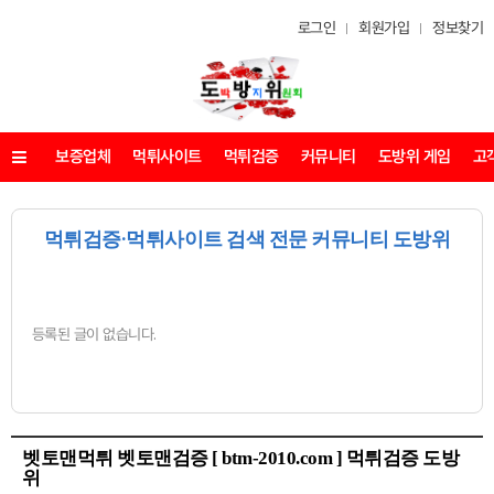
로그인
회원가입
정보찾기
보증업체
먹튀사이트
먹튀검증
커뮤니티
도방위 게임
고
메뉴
먹튀검증·먹튀사이트 검색 전문 커뮤니티 도방위
등록된 글이 없습니다.
벳토맨먹튀 벳토맨검증 [ btm-2010.com ] 먹튀검증 도방
위