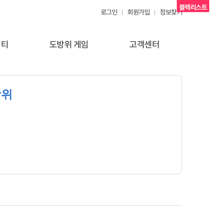
블랙리스트
로그인
회원가입
정보찾기
니티
도방위 게임
고객센터
방위