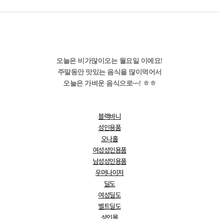
오늘은 비가많이오는 월요일 이에요!
주말동안 맛있는 음식을 많이먹어서
오늘은 가벼운 음식으로~~! ㅎㅎ
블랙바니
성인용품
오나홀
여성성인용품
남성성인용품
우머나이저
딜도
여성딜도
벨트딜도
성인몰