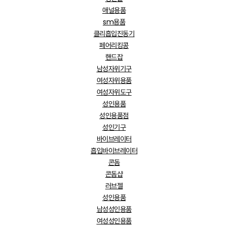
애널용품
sm용품
클리흡입진동기
페어리킹콩
핸드잡
남성자위기구
여성자위용품
여성자위도구
성인용품
성인용품점
성인기구
바이브레이터
흡입바이브레이터
콘돔
콘돔샵
러브젤
성인용품
남성성인용품
여성성인용품