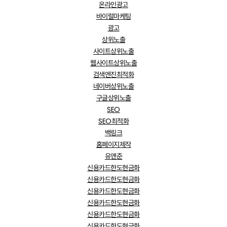
온라인광고
바이럴마케팅
광고
상위노출
사이트상위노출
웹사이트상위노출
검색엔진최적화
네이버상위노출
구글상위노출
SEO
SEO최적화
백링크
홈페이지제작
유앤준
신용카드한도현금화
신용카드한도현금화
신용카드한도현금화
신용카드한도현금화
신용카드한도현금화
신용카드한도현금화