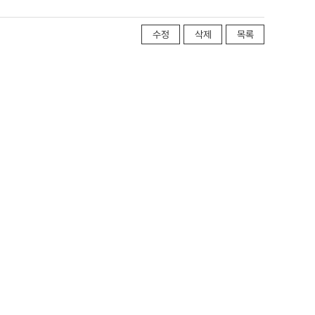
수정
삭제
목록