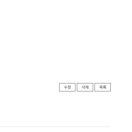
수정
삭제
목록