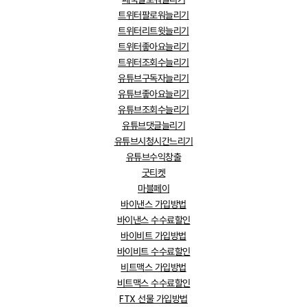
트위터팔로워늘리기
트위터리트윗늘리기
트위터좋아요늘리기
트위터조회수늘리기
유튜브구독자늘리기
유튜브좋아요늘리기
유튜브조회수늘리기
유튜브댓글늘리기
유튜브시청시간느리기
유튜브수익창출
굿티켓
마블페이
바이낸스 가입방법
바이낸스 수수료할인
바이비트 가입방법
바이비트 수수료할인
비트맥스 가입방법
비트맥스 수수료할인
FTX 선물 가입방법