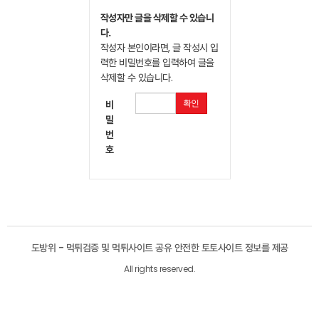
작성자만 글을 삭제할 수 있습니
다.
작성자 본인이라면, 글 작성시 입
력한 비밀번호를 입력하여 글을
삭제할 수 있습니다.
비
확인
밀
번
호
도방위 - 먹튀검증 및 먹튀사이트 공유 안전한 토토사이트 정보를 제공
All rights reserved.