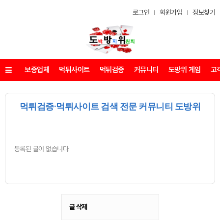
로그인
회원가입
정보찾기
보증업체
먹튀사이트
먹튀검증
커뮤니티
도방위 게임
고
메뉴
먹튀검증·먹튀사이트 검색 전문 커뮤니티 도방위
등록된 글이 없습니다.
글 삭제