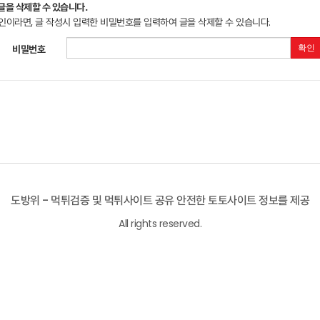
글을 삭제할 수 있습니다.
인이라면, 글 작성시 입력한 비밀번호를 입력하여 글을 삭제할 수 있습니다.
비밀번호
확인
도방위 - 먹튀검증 및 먹튀사이트 공유 안전한 토토사이트 정보를 제공
All rights reserved.