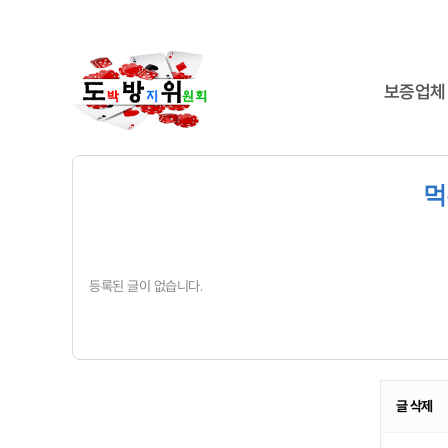
보증업체
먹
등록된 글이 없습니다.
글 삭제