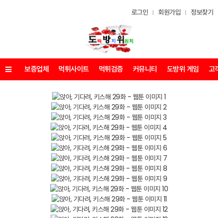
로그인
회원가입
정보찾기
보증업체
먹튀사이트
먹튀검증
커뮤니티
도방위 게임
고
메뉴