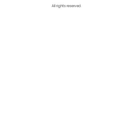
All rights reserved.