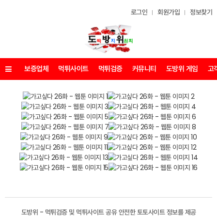
로그인
회원가입
정보찾기
보증업체
먹튀사이트
먹튀검증
커뮤니티
도방위 게임
고
메뉴
도방위 - 먹튀검증 및 먹튀사이트 공유 안전한 토토사이트 정보를 제공