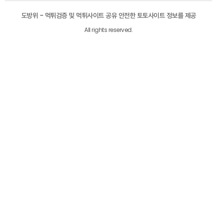
도방위 - 먹튀검증 및 먹튀사이트 공유 안전한 토토사이트 정보를 제공
All rights reserved.