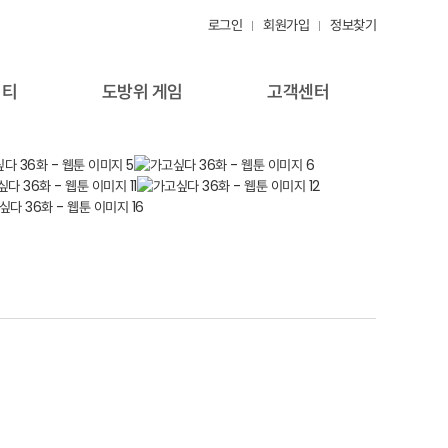
로그인
회원가입
정보찾기
니티
도방위 게임
고객센터