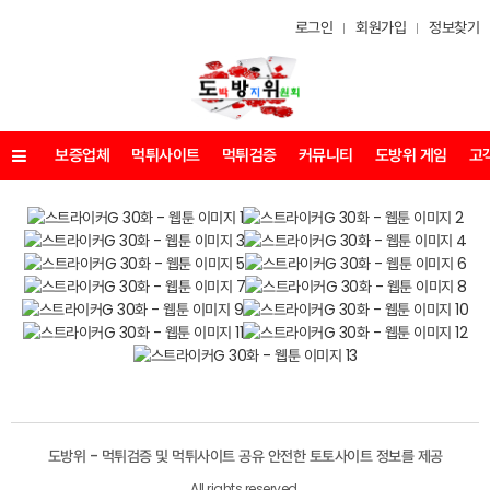
로그인
회원가입
정보찾기
보증업체
먹튀사이트
먹튀검증
커뮤니티
도방위 게임
고
메뉴
도방위 - 먹튀검증 및 먹튀사이트 공유 안전한 토토사이트 정보를 제공
All rights reserved.