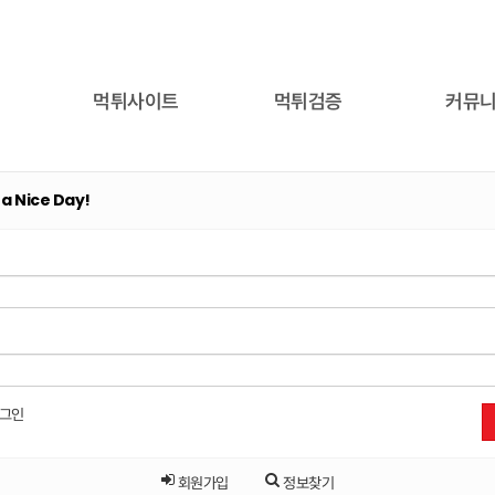
먹튀사이트
먹튀검증
커뮤
a Nice Day!
그인
회원가입
정보찾기