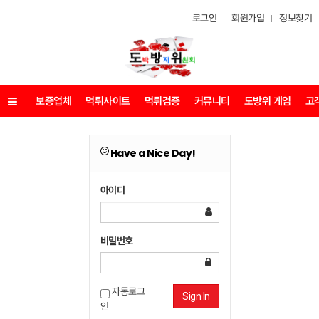
로그인
회원가입
정보찾기
보증업체
먹튀사이트
먹튀검증
커뮤니티
도방위 게임
고
메뉴
Have a Nice Day!
아이디
비밀번호
자동로그
Sign In
인