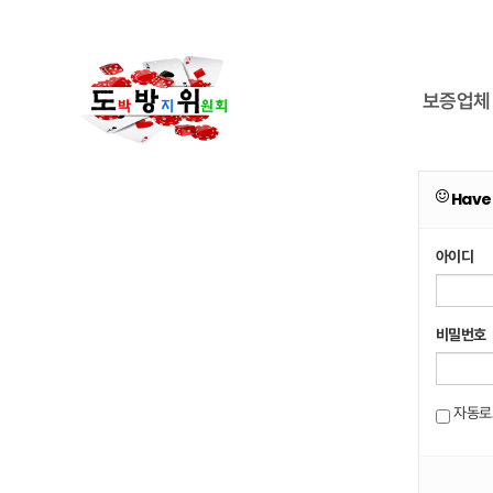
보증업체
Have 
아이디
비밀번호
자동로