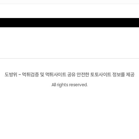
도방위 - 먹튀검증 및 먹튀사이트 공유 안전한 토토사이트 정보를 제공
All rights reserved.