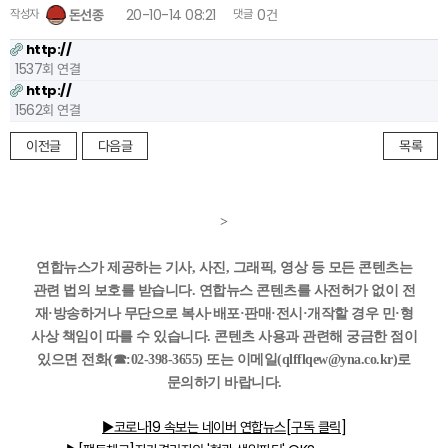
작성자
돈선종
20-10-14 08:21
댓글
0건
http://
1537회 연결
http://
1562회 연결
이전글
다음글
목록
>
연합뉴스가 제공하는 기사, 사진, 그래픽, 영상 등 모든 콘텐츠는
관련 법의 보호를 받습니다. 연합뉴스 콘텐츠를 사전허가 없이 전
재·방송하거나 무단으로 복사·배포·판매·전시·개작할 경우 민·형
사상 책임이 따를 수 있습니다. 콘텐츠 사용과 관련해 궁금한 점이
있으면 전화(☎:02-398-3655) 또는 이메일(
qlfflqew@yna.co.kr
)로
문의하기 바랍니다.
▶코로나19 속보는 네이버 연합뉴스[구독 클릭]