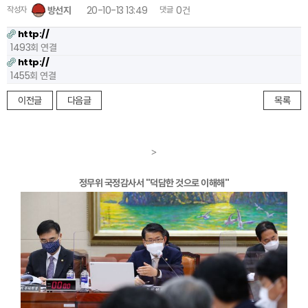
작성자
방선지
20-10-13 13:49
댓글
0건
http://
1493회 연결
http://
1455회 연결
이전글
다음글
목록
>
정무위 국정감사서 "덕담한 것으로 이해해"