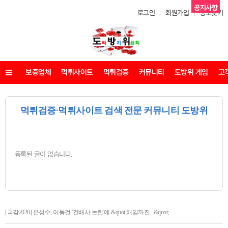
공지사항
로그인
회원가입
정보찾기
보증업체
먹튀사이트
먹튀검증
커뮤니티
도방위 게임
고
메뉴
먹튀검증·먹튀사이트 검색 전문 커뮤니티 도방위
등록된 글이 없습니다.
[국감2020] 은성수, 이동걸 '건배사 논란'에 &quot;해임까진...&quot;