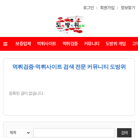
로그인
회원가입
정보찾기
보증업체
먹튀사이트
먹튀검증
커뮤니티
도방위 게임
고
메뉴
먹튀검증·먹튀사이트 검색 전문 커뮤니티 도방위
등록된 글이 없습니다.