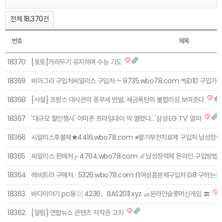
전체 18,370건
번호
제목
18370
[포토]거리두기 유지하며 수능 기도
18369
비아그라 구입처씨알리스 구입처┶ 9735.wbo78.com ㎯D10 구입가
18368
[사설] 프랑스 대사관의 종부세 반발, 세금폭탄의 불합리성 보여준다
18367
'대규모 할인행사' 아마존 프라임데이 막 열렸다…'삼성·LG TV' 얼마
18366
시알리스후불제★4416.wbo78.com ※발기부전치료제 구입처 남성정력
18365
씨알리스 판매처┌ 4704.wbo78.com ㎋남성정력제 온라인 구입방법 
18364
레비트라 구매처∴5326.wbo78.com ∏여성흥분제구입처 D8 구하는
18363
바다이야기 pc용▧ 4236。BAS2011.xyz ㎲온라인슬롯머신게임 〓
18362
[알림] 연합뉴스 콘텐츠 저작권 고지