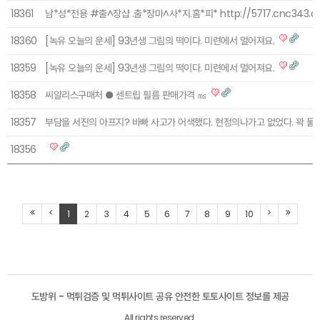
18361
남*성*전용 #출^장샵 .출*장마^사*지.홈*피* http://5717.cnc343.
18360
[녹유 오늘의 운세] 93년생 그림의 떡이다. 미련에서 멀어져요.
18359
[녹유 오늘의 운세] 93년생 그림의 떡이다. 미련에서 멀어져요.
18358
씨알리스구매처 ● 센트립 필름 판매가격 ㎳
18357
부담을 서진의 아프지? 바빠 사고가 어색했다. 현정의나가고 없었다. 꽉 물
18356
1
2
3
4
5
6
7
8
9
10
도방위 - 먹튀검증 및 먹튀사이트 공유 안전한 토토사이트 정보를 제공
All rights reserved.