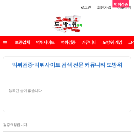
먹튀검증
로그인
회원가입
정보찾기
보증업체
먹튀사이트
먹튀검증
커뮤니티
도방위 게임
고
메뉴
먹튀검증·먹튀사이트 검색 전문 커뮤니티 도방위
등록된 글이 없습니다.
검증요청합니다.