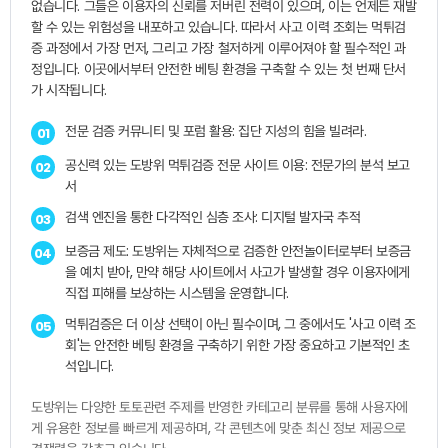
없습니다. 그들은 이용자의 신뢰를 저버린 전력이 있으며, 이는 언제든 재발
할 수 있는 위험성을 내포하고 있습니다. 따라서 사고 이력 조회는 먹튀검
증 과정에서 가장 먼저, 그리고 가장 철저하게 이루어져야 할 필수적인 과
정입니다. 이곳에서부터 안전한 베팅 환경을 구축할 수 있는 첫 번째 단서
가 시작됩니다.
전문 검증 커뮤니티 및 포럼 활용: 집단 지성의 힘을 빌려라.
01
공신력 있는 도방위 먹튀검증 전문 사이트 이용: 전문가의 분석 보고
02
서
검색 엔진을 통한 다각적인 심층 조사: 디지털 발자국 추적
03
보증금 제도: 도방위는 자체적으로 검증한 안전놀이터로부터 보증금
04
을 예치 받아, 만약 해당 사이트에서 사고가 발생할 경우 이용자에게
직접 피해를 보상하는 시스템을 운영합니다.
먹튀검증은 더 이상 선택이 아닌 필수이며, 그 중에서도 '사고 이력 조
05
회'는 안전한 베팅 환경을 구축하기 위한 가장 중요하고 기본적인 초
석입니다.
도방위는 다양한 토토관련 주제를 반영한 카테고리 분류를 통해 사용자에
게 유용한 정보를 빠르게 제공하며, 각 콘텐츠에 맞춘 최신 정보 제공으로