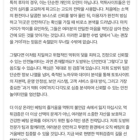
특히 후자의 경우, 이는 단순한 개인의 오만이 아닙니다. 먹튀사이트들은 인
간의 심리를 교묘하게 파고드는 고도의 전략을 사용합니다. 처음에는 소액
의 환전이나 달콤한 보너스로 신뢰를 쌓아 올린 뒤, 이용자가 완전히 방심
하고 '이곳은 안전하다'는 확신을 가질 때 비로소 본색을 드러냅니다. 마치
거미가 먹이를 유인하듯, 그들은 여러분의 안일한 마음을 먹잇감 삼아 한순
간에 모든 것을 앗아가는 것입니다. 이러한 교활한 수법 앞에서 '나는 괜찮
을 거야'라는 믿음은 속절없이 무너질 수밖에 없습니다.
그렇다면 이처럼 치밀하고 위협적인 먹튀의 덫을 피하고, 진정으로 신뢰할
수 있는 안전놀이터는 과연 존재할까요? 도방위는 단언컨대 '그렇다'고 말
씀드릴 수 있습니다. 핵심은 '제대로 된 검증'에 있습니다. 저희 도방위 팀은
단순한 정보 나열을 넘어, 축적된 노하우와 데이터 분석을 통해 토토사이트
의 자본력, 운영 안정성, 보안 시스템, 고객 서비스 응대 방식, 그리고 가장
중요한 '과거 먹튀 이력'까지 다각도로 심층 분석하여 신뢰할 수 있는 안전
놀이터만을 엄선합니다.
더 이상 온라인 베팅의 즐거움을 먹튀의 불안감 속에서 잃지 마십시오. 먹
튀검증은 더 이상 선택의 문제가 아닌, 여러분의 소중한 자산을 보호하고
건강한 베팅 문화를 이어가기 위한 필수적인 생존 전략입니다. 저희 도방위
전문가 팀과 함께라면, 여러분은 안전하고 투명한 환경에서 오직 베팅의 즐
거움에만 집중할 수 있을 것입니다. 지금 바로 현명한 먹튀검증의 길을 선