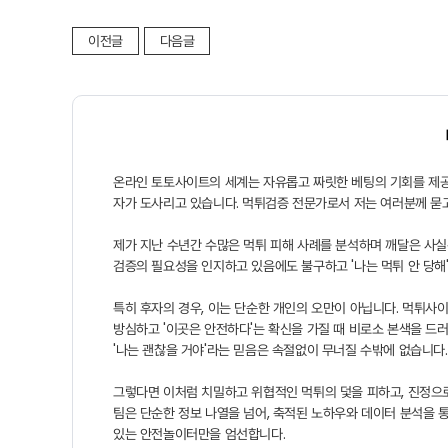
이전글
다음글
온라인 토토사이트의 세계는 자유롭고 짜릿한 베팅의 기회를 제공합
자가 도사리고 있습니다.
먹튀검증
전문가로서 저는 여러분께 묻고
제가 지난 수년간 수많은 먹튀 피해 사례를 분석하며 깨달은 사실은
검증의 필요성을 인지하고 있음에도 불구하고 '나는 먹튀 안 당해
특히 후자의 경우, 이는 단순한 개인의 오만이 아닙니다. 먹튀사
방심하고 '이곳은 안전하다'는 확신을 가질 때 비로소 본색을 드
'나는 괜찮을 거야'라는 믿음은 속절없이 무너질 수밖에 없습니다.
그렇다면 이처럼 치밀하고 위협적인 먹튀의 덫을 피하고, 진정으로
팀은 단순한 정보 나열을 넘어, 축적된 노하우와 데이터 분석을 통
있는 안전놀이터만을 엄선합니다.