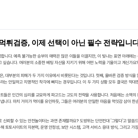
먹튀검증, 이제 선택이 아닌 필수 전략입니
니다. 예측 불가능한 승부의 매력은 많은 이들을 이끌지만, 이 빛나는 표면 아래에는
 싶습니다. 여러분의 소중한 베팅 자산을 지키기 위해 어떤 노력을 기울이고 계신가요
, 대부분의 피해가 두 가지 이유에서 비롯된다는 것입니다. 첫째, 올바른 검증 방식을 
'라는 안일하고 치명적인 착각에 빠지는 경우입니다. 이 두 가지 상황 모두 결국은 막대한
이트들은 인간의 심리를 교묘하게 파고드는 고도의 전략을 사용합니다. 처음에는 소액의 
러냅니다. 마치 거미가 먹이를 유인하듯, 그들은 여러분의 안일한 마음을 먹잇감 삼아 한
 신뢰할 수 있는 안전놀이터는 과연 존재할까요? 도방위는 단언컨대 '그렇다'고 말씀드릴 
해 토토사이트의 자본력, 운영 안정성, 보안 시스템, 고객 서비스 응대 방식, 그리고 가