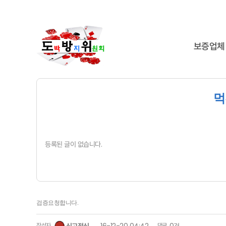
보증업체
먹
등록된 글이 없습니다.
검증요청합니다.
작성자
댓글