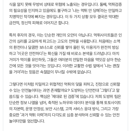
식을 알지 못해 무방비 상태로 위험에 노출되는 경우입니다. 둘째, 먹튀검증
의 필요성을 인지하고 있음에도 불구하고 '나는 먹튀 안 당해'라는 안일하고
치명적인 착각에 빠지는 경우입니다. 이 두 가지 상황 모두 결국은 막대한
금전적, 정신적 피해로 이어지곤 합니다.
특히 후자의 경우, 이는 단순한 개인의 오만이 아닙니다. 먹튀사이트들은 인
간의 심리를 교묘하게 파고드는 고도의 전략을 사용합니다. 처음에는 소액
의 환전이나 달콤한 보너스로 신뢰를 쌓아 올린 뒤, 이용자가 완전히 방심
하고 '이곳은 안전하다'는 확신을 가질 때 비로소 본색을 드러냅니다. 마치
거미가 먹이를 유인하듯, 그들은 여러분의 안일한 마음을 먹잇감 삼아 한순
간에 모든 것을 앗아가는 것입니다. 이러한 교활한 수법 앞에서 '나는 괜찮
을 거야'라는 믿음은 속절없이 무너질 수밖에 없습니다.
그렇다면 이처럼 치밀하고 위협적인 먹튀의 덫을 피하고, 진정으로 신뢰할
수 있는 안전놀이터는 과연 존재할까요? 도방위는 단언컨대 '그렇다'고 말
씀드릴 수 있습니다. 핵심은 '제대로 된 검증'에 있습니다. 저희 도방위 팀은
단순한 정보 나열을 넘어, 축적된 노하우와 데이터 분석을 통해 토토사이트
의 자본력, 운영 안정성, 보안 시스템, 고객 서비스 응대 방식, 그리고 가장
중요한 '과거 먹튀 이력'까지 다각도로 심층 분석하여 신뢰할 수 있는 안전
놀이터만을 엄선합니다.