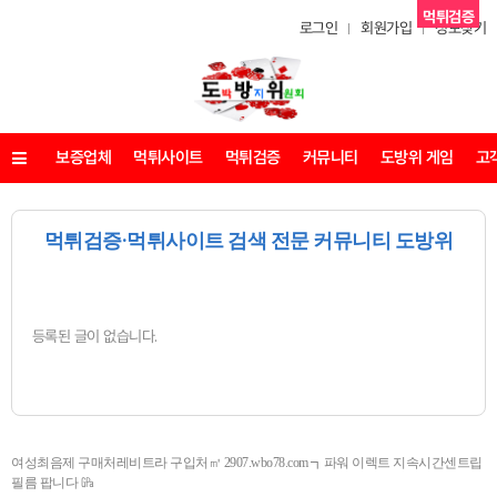
먹튀검증
로그인
회원가입
정보찾기
보증업체
먹튀사이트
먹튀검증
커뮤니티
도방위 게임
고
메뉴
먹튀검증·먹튀사이트 검색 전문 커뮤니티 도방위
등록된 글이 없습니다.
여성최음제 구매처레비트라 구입처㎥ 2907.wbo78.com ┓파워 이렉트 지속시간센트립
필름 팝니다 ㎬