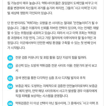
킬 가능성이 매우 높습니다. 먹튀사이트들은 끊임없이 도메인을 바꾸고 이
름을 변경하며 자신들의 과거를 숨기려 하지만, 그들의 '사고 이력'은 디지
털 세상에 영원히 각인되어 있습니다.
단 한 번이라도 '먹튀'라는 오명을 쓴 사이트는 절대로 '안전놀이터'가 될 수
없습니다. 그들은 이용자의 신뢰를 저버린 전력이 있으며, 이는 언제든 재발
할 수 있는 위험성을 내포하고 있습니다. 따라서 사고 이력 조회는 먹튀검
증 과정에서 가장 먼저, 그리고 가장 철저하게 이루어져야 할 필수적인 과
정입니다. 이곳에서부터 안전한 베팅 환경을 구축할 수 있는 첫 번째 단서
가 시작됩니다.
전문 검증 커뮤니티 및 포럼 활용: 집단 지성의 힘을 빌려라.
01
공신력 있는 도방위 먹튀검증 전문 사이트 이용: 전문가의 분석 보고
02
서
검색 엔진을 통한 다각적인 심층 조사: 디지털 발자국 추적
03
보증금 제도: 도방위는 자체적으로 검증한 안전놀이터로부터 보증금
04
을 예치 받아, 만약 해당 사이트에서 사고가 발생할 경우 이용자에게
직접 피해를 보상하는 시스템을 운영합니다.
먹튀검증은 더 이상 선택이 아닌 필수이며, 그 중에서도 '사고 이력 조
05