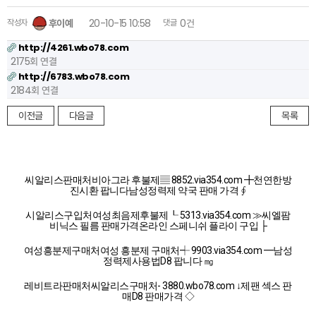
작성자
후이예
20-10-15 10:58
댓글
0건
http://4261.wbo78.com
2175회 연결
http://6783.wbo78.com
2184회 연결
이전글
다음글
목록
씨알리스판매처비아그라 후불제▤ 8852.via354.com ╋천연한방
진시환 팝니다남성정력제 약국 판매 가격 ∮
시알리스구입처여성최음제후불제┖ 5313.via354.com ≫씨엘팜
비닉스 필름 판매가격온라인 스페니쉬 플라이 구입 ├
여성흥분제구매처여성 흥분제 구매처┽ 9903.via354.com ━남성
정력제사용법D8 팝니다 ㎎
레비트라판매처씨알리스구매처- 3880.wbo78.com ↓제팬 섹스 판
매D8 판매가격 ◇