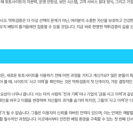
해 토토사이트의 자본력, 운영 안정성, 보안 시스템, 고객 서비스 응대 방식, 그리고 가
시오. 먹튀검증은 더 이상 선택의 문제가 아닌, 여러분의 소중한 자산을 보호하고 건강한
오직 베팅의 즐거움에만 집중할 수 있을 것입니다. 지금 바로 현명한 먹튀검증의 길을 
기시든, 새로운 토토사이트를 이용하기 전에 어떤 과정을 거치고 계신가요? 많은 분들이
 볼 때, 사이트의 '사고 이력'을 확인하는 것은 먹튀검증의 첫 단추이자, 가장 결정적인
요성이 너무나 큽니다. 이는 마치 사람의 '전과 기록'이나 기업의 '금융 사고 이력'과 
인을 바꾸고 이름을 변경하며 자신들의 과거를 숨기려 하지만, 그들의 '사고 이력'은 
터'가 될 수 없습니다. 그들은 이용자의 신뢰를 저버린 전력이 있으며, 이는 언제든 재발
할 필수적인 과정입니다. 이곳에서부터 안전한 베팅 환경을 구축할 수 있는 첫 번째 단