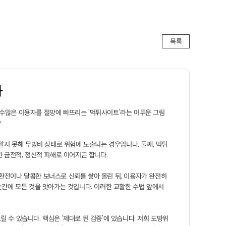
목록
다
 수많은 이용자를 절망에 빠뜨리는 '먹튀사이트'라는 어두운 그림
?
알지 못해 무방비 상태로 위험에 노출되는 경우입니다. 둘째, 먹튀
 금전적, 정신적 피해로 이어지곤 합니다.
환전이나 달콤한 보너스로 신뢰를 쌓아 올린 뒤, 이용자가 완전히
순간에 모든 것을 앗아가는 것입니다. 이러한 교활한 수법 앞에서
수 있습니다. 핵심은 '제대로 된 검증'에 있습니다. 저희 도방위