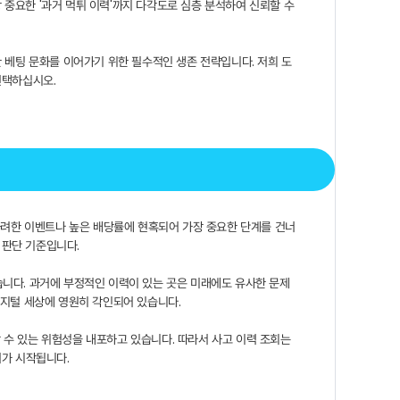
장 중요한 '과거 먹튀 이력'까지 다각도로 심층 분석하여 신뢰할 수
 베팅 문화를 이어가기 위한 필수적인 생존 전략입니다. 저희 도
선택하십시오.
 화려한 이벤트나 높은 배당률에 현혹되어 가장 중요한 단계를 건너
 판단 기준입니다.
같습니다. 과거에 부정적인 이력이 있는 곳은 미래에도 유사한 문제
디지털 세상에 영원히 각인되어 있습니다.
할 수 있는 위험성을 내포하고 있습니다. 따라서 사고 이력 조회는
서가 시작됩니다.