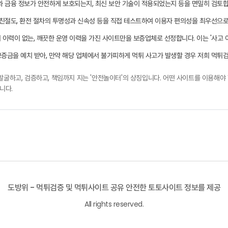
와 금융 정보가 안전하게 보호되는지, 최신 보안 기술이 적용되었는지 등을 면밀히 검토합
 친절도, 환전 절차의 투명성과 신속성 등을 직접 테스트하여 이용자 편의성을 최우선으로
튀 이력이 없는, 깨끗한 운영 이력을 가진 사이트만을 보증업체로 선정합니다. 이는 '사고
보증금을 예치 받아, 만약 해당 업체에서 불가피하게 먹튀 사고가 발생할 경우 저희 먹튀
굴하고, 검증하고, 책임까지 지는 '안전놀이터'의 상징입니다. 어떤 사이트를 이용해야 
니다.
도방위 - 먹튀검증 및 먹튀사이트 공유 안전한 토토사이트 정보를 제공
All rights reserved.