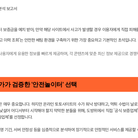
분석 보고서
 보증금을 예치 받아, 만약 해당 사이트에서 사고가 발생할 경우 이용자에게 직접 피해
사고 이력 조회'는 안전한 베팅 환경을 구축하기 위한 가장 중요하고 기본적인 초석입니다.
사용자에게 유용한 정보를 빠르게 제공하며, 각 콘텐츠에 맞춘 최신 정보 제공으로 경쟁
가가 검증한 '안전놀이터' 선택
은 매우 중요합니다. 하지만 온라인 토토사이트의 수가 워낙 방대하고, 먹튀 수법이 날
낯설어 어디서부터 시작해야 할지 막막한 분들을 위해, 도방위에서 직접 '공식 보증업체
증업체'를 선정합니다.
 운영 기간, 서버 안정성 등을 심층적으로 분석하여 장기적으로 안정적인 서비스를 제공할 