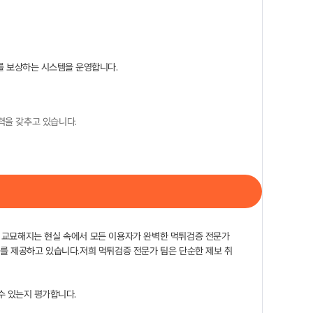
를 보상하는 시스템을 운영합니다.
력을 갖추고 있습니다.
로 교묘해지는 현실 속에서 모든 이용자가 완벽한 먹튀검증 전문가
'를 제공하고 있습니다.저희 먹튀검증 전문가 팀은 단순한 제보 취
수 있는지 평가합니다.