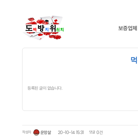
보증업체
먹
등록된 글이 없습니다.
작성자
운망살
20-10-14 15:31
댓글
0건