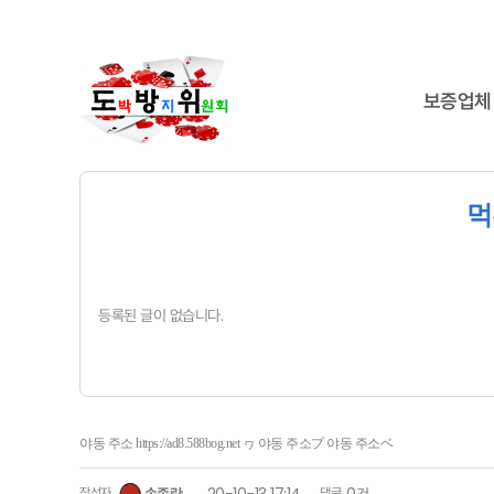
보증업체
먹
등록된 글이 없습니다.
야동 주소 https://ad8.588bog.net ヮ 야동 주소プ 야동 주소ベ
작성자
댓글