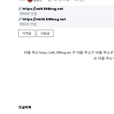
송종란
20-10-13 17:14
0건
https://ad8.588bog.net
1666회 연결
https://mkt6.588bog.net
1655회 연결
이전글
다음글
야동 주소 https://ad6.588bog.net ヂ 야동 주소
ホ 야동 주소
댓글목록