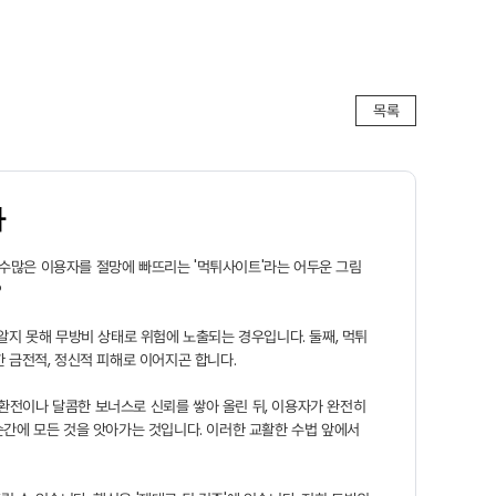
목록
다
 수많은 이용자를 절망에 빠뜨리는 '먹튀사이트'라는 어두운 그림
?
알지 못해 무방비 상태로 위험에 노출되는 경우입니다. 둘째, 먹튀
 금전적, 정신적 피해로 이어지곤 합니다.
환전이나 달콤한 보너스로 신뢰를 쌓아 올린 뒤, 이용자가 완전히
순간에 모든 것을 앗아가는 것입니다. 이러한 교활한 수법 앞에서