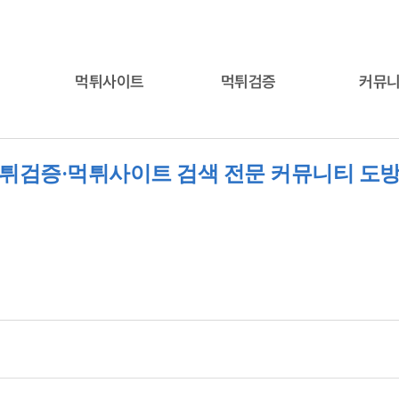
먹튀사이트
먹튀검증
커뮤
튀검증·먹튀사이트 검색 전문 커뮤니티 도