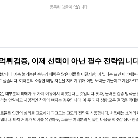
등록된 댓글이 없습니다.
먹튀검증, 이제 선택이 아닌 필수 전략입니
니다. 예측 불가능한 승부의 매력은 많은 이들을 이끌지만, 이 빛나는 표면 아래에는
 싶습니다. 여러분의 소중한 베팅 자산을 지키기 위해 어떤 노력을 기울이고 계신가요
, 대부분의 피해가 두 가지 이유에서 비롯된다는 것입니다. 첫째, 올바른 검증 방식을 
'라는 안일하고 치명적인 착각에 빠지는 경우입니다. 이 두 가지 상황 모두 결국은 막대한
이트들은 인간의 심리를 교묘하게 파고드는 고도의 전략을 사용합니다. 처음에는 소액의 
러냅니다. 마치 거미가 먹이를 유인하듯, 그들은 여러분의 안일한 마음을 먹잇감 삼아 한