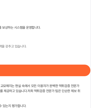
를 보상하는 시스템을 운영합니다.
력을 갖추고 있습니다.
로 교묘해지는 현실 속에서 모든 이용자가 완벽한 먹튀검증 전문가
'를 제공하고 있습니다.저희 먹튀검증 전문가 팀은 단순한 제보 취
수 있는지 평가합니다.