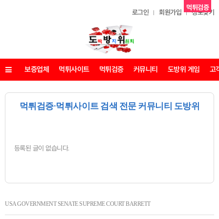
먹튀검증
로그인
회원가입
정보찾기
보증업체
먹튀사이트
먹튀검증
커뮤니티
도방위 게임
고
메뉴
먹튀검증·먹튀사이트 검색 전문 커뮤니티 도방위
등록된 글이 없습니다.
USA GOVERNMENT SENATE SUPREME COURT BARRETT