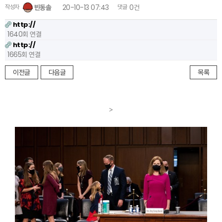
작성자
빈동솔
20-10-13 07:43
댓글
0건
http://
1640회 연결
http://
1665회 연결
이전글
다음글
목록
>