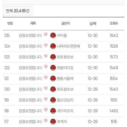
전체 20,495건
번호
제목
글쓴이
날짜
조회수
125
검증요청합니다.
아이돌
12-30
1642
124
검증요청합니다.
나따라오면정배
12-30
1528
123
검증요청합니다.
토토왕초보
12-30
1573
122
검증요청합니다.
희용이다잉
12-30
1548
121
검증요청합니다.
빵좀사올래
12-30
1554
120
검증요청합니다.
토토왕초보
12-29
1540
119
검증요청합니다.
돌산갓김치
12-29
1510
118
검증요청합니다.
개구리꼬치
12-29
1492
117
검증요청합니다.
후계자
12-29
1515