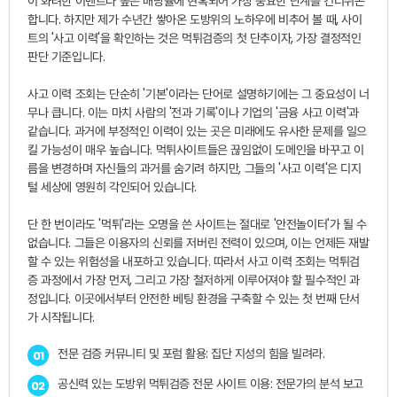
이 화려한 이벤트나 높은 배당률에 현혹되어 가장 중요한 단계를 건너뛰곤
합니다. 하지만 제가 수년간 쌓아온 도방위의 노하우에 비추어 볼 때, 사이
트의 '사고 이력'을 확인하는 것은 먹튀검증의 첫 단추이자, 가장 결정적인
판단 기준입니다.
사고 이력 조회는 단순히 '기본'이라는 단어로 설명하기에는 그 중요성이 너
무나 큽니다. 이는 마치 사람의 '전과 기록'이나 기업의 '금융 사고 이력'과
같습니다. 과거에 부정적인 이력이 있는 곳은 미래에도 유사한 문제를 일으
킬 가능성이 매우 높습니다. 먹튀사이트들은 끊임없이 도메인을 바꾸고 이
름을 변경하며 자신들의 과거를 숨기려 하지만, 그들의 '사고 이력'은 디지
털 세상에 영원히 각인되어 있습니다.
단 한 번이라도 '먹튀'라는 오명을 쓴 사이트는 절대로 '안전놀이터'가 될 수
없습니다. 그들은 이용자의 신뢰를 저버린 전력이 있으며, 이는 언제든 재발
할 수 있는 위험성을 내포하고 있습니다. 따라서 사고 이력 조회는 먹튀검
증 과정에서 가장 먼저, 그리고 가장 철저하게 이루어져야 할 필수적인 과
정입니다. 이곳에서부터 안전한 베팅 환경을 구축할 수 있는 첫 번째 단서
가 시작됩니다.
전문 검증 커뮤니티 및 포럼 활용: 집단 지성의 힘을 빌려라.
01
공신력 있는 도방위 먹튀검증 전문 사이트 이용: 전문가의 분석 보고
02