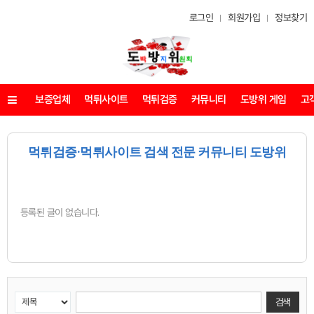
로그인
회원가입
정보찾기
보증업체
먹튀사이트
먹튀검증
커뮤니티
도방위 게임
고
메뉴
먹튀검증·먹튀사이트 검색 전문 커뮤니티 도방위
등록된 글이 없습니다.