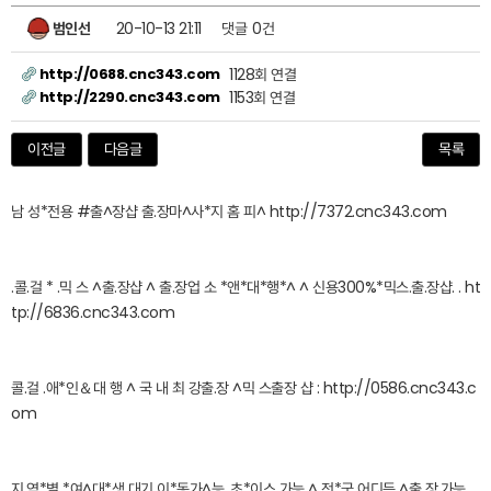
범인선
20-10-13 21:11
댓글
0건
http://0688.cnc343.com
1128회 연결
http://2290.cnc343.com
1153회 연결
이전글
다음글
목록
남 성*전용 #출^장샵 출.장마^사*지 홈 피^ http://7372.cnc343.com
.콜.걸 * .믹 스 ^출.장샵 ^ 출.장업 소 *앤*대*행*^ ^ 신용300%*믹스.출.장샵. . ht
tp://6836.cnc343.com
콜.걸 .애*인＆대 행 ^ 국 내 최 강출.장 ^믹 스출장 샵 : http://0586.cnc343.c
om
지.역*별 *여^대*생 대기 이*동가^능 .초*이스 가능 ^ 전*국 어디든 ^출 장.가능