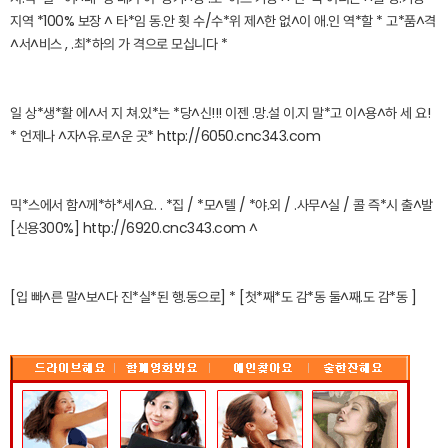
지역 *100% 보장 ^ 타*임 동.안 횟 수/수*위 제^한 없^이 애.인 역*할 * 고*품^격
^서^비스 , .최*하의 가 격으로 모십니다 *
일 상*생*활 에^서 지 쳐.있*는 *당^신!!! 이젠 .망.설 이.지 말*고 이^용^하 세 요!
* 언제나 ^자^유.로^운 곳* http://6050.cnc343.com
믹*스에서 함^께*하*세^요. . *집 / *모^텔 / *야.외 / .사무^실 / 콜 즉*시 출^발
[신용300%] http://6920.cnc343.com ^
[입 빠^른 말^보^다 진*실*된 행.동으로] * [첫*째*도 감*동 둘^째.도 감*동 ]