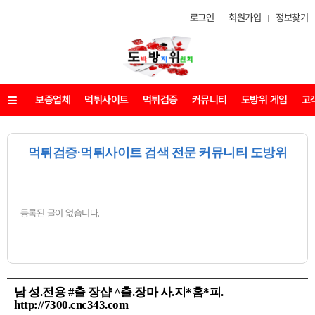
로그인
회원가입
정보찾기
보증업체
먹튀사이트
먹튀검증
커뮤니티
도방위 게임
고
메뉴
먹튀검증·먹튀사이트 검색 전문 커뮤니티 도방위
등록된 글이 없습니다.
남 성.전용 #출 장샵 ^출.장마 사.지*홈*피.
http://7300.cnc343.com