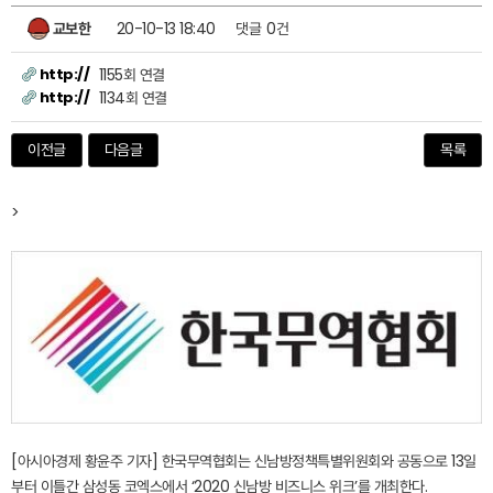
교보한
20-10-13 18:40
댓글
0건
http://
1155회 연결
http://
1134회 연결
이전글
다음글
목록
>
[아시아경제 황윤주 기자] 한국무역협회는 신남방정책특별위원회와 공동으로 13일
부터 이틀간 삼성동 코엑스에서 ‘2020 신남방 비즈니스 위크’를 개최한다.