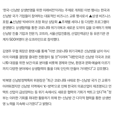
‘한국-신남방 상생번영을 위한 미래비전’이라는 주제로 개최된 이번 행사는 한국과
신남방 국가 기업들이 참여하는 대표적인 비즈니스 교류 행사로서 ▲상생 비즈니스
포럼 ▲신남방 빅바이어 초청 화상 상담회 ▲주제별 세미나 등 다양한 프로그램이
운영됐다. 상생협력을 통한 코로나19 위기극복과 새로운 도약의 길을 모색하기 위해
신남방 진출 기업과 전문가, 코트라, 서울산업진흥원, 산업인력공단 등 유관기관 관
계자 500여명이 온·오프라인으로 참석했다.
김영주 무협 회장은 환영사를 통해 "이번 코로나19 위기극복은 신남방을 넘어 아시
아의 미래를 결정할 중대한 전환점이 될 것"이라며 "대한민국은 신남방 각국과 코로
나19 대응을 위한 보건·의료 분야를 비롯해 경제와 안보, 환경과 문화·예술에 이르기
까지 다양한 분야에서 상생협력의 틀을 더욱 단단히 만들어 가야한다"고 강조했다.
박복영 신남방정책특위 위원장은 "최근 코로나19 사태로 한-신남방 국가 간 교류가
어려워졌지만 신남방 지역에서 ‘K-방역’으로 인해 한국의 의료산업이 재조명되고 언
택트 산업이 급성장하는 등 위기 속에서도 새로운 협력의 기회가 싹트고 있다"며 "정
부는 이러한 기회를 최대한 활용하기 위해 한-신남방 간 다각적 협력을 통한 상생번
영 노력을 지속해 나가겠다"고 밝혔다.