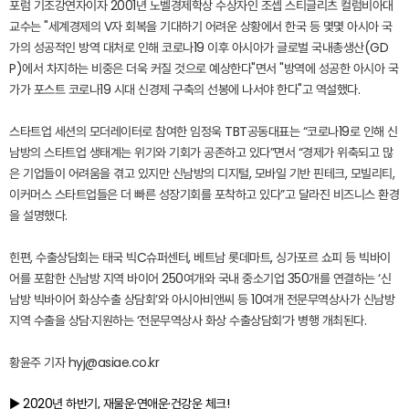
포럼 기조강연자이자 2001년 노벨경제학상 수상자인 조셉 스티글리츠 컬럼비아대
교수는 "세계경제의 V자 회복을 기대하기 어려운 상황에서 한국 등 몇몇 아시아 국
가의 성공적인 방역 대처로 인해 코로나19 이후 아시아가 글로벌 국내총생산(GD
P)에서 차지하는 비중은 더욱 커질 것으로 예상한다"면서 "방역에 성공한 아시아 국
가가 포스트 코로나19 시대 신경제 구축의 선봉에 나서야 한다"고 역설했다.
스타트업 세션의 모더레이터로 참여한 임정욱 TBT공동대표는 “코로나19로 인해 신
남방의 스타트업 생태계는 위기와 기회가 공존하고 있다”면서 “경제가 위축되고 많
은 기업들이 어려움을 겪고 있지만 신남방의 디지털, 모바일 기반 핀테크, 모빌리티,
이커머스 스타트업들은 더 빠른 성장기회를 포착하고 있다”고 달라진 비즈니스 환경
을 설명했다.
힌편, 수출상담회는 태국 빅C슈퍼센터, 베트남 롯데마트, 싱가포르 쇼피 등 빅바이
어를 포함한 신남방 지역 바이어 250여개와 국내 중소기업 350개를 연결하는 ‘신
남방 빅바이어 화상수출 상담회’와 아시아비앤씨 등 10여개 전문무역상사가 신남방
지역 수출을 상담·지원하는 ‘전문무역상사 화상 수출상담회’가 병행 개최된다.
황윤주 기자
hyj@asiae.co.kr
▶ 2020년 하반기, 재물운·연애운·건강운 체크!