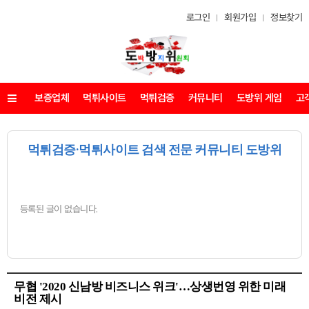
로그인
회원가입
정보찾기
보증업체
먹튀사이트
먹튀검증
커뮤니티
도방위 게임
고
메뉴
먹튀검증·먹튀사이트 검색 전문 커뮤니티 도방위
등록된 글이 없습니다.
무협 '2020 신남방 비즈니스 위크'…상생번영 위한 미래
비전 제시