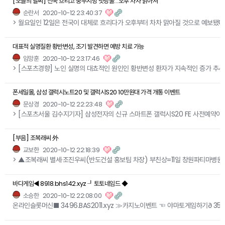
[오늘의 날씨] 전국 흐리고 중부지방 빗방울…오후 차차 맑아져
순란서
2020-10-12 23:40:37
> 월요일인 12일은 전국이 대체로 흐리다가 오후부터 차차 맑아질 것으로 예보됐다.
대표적 실명질환 황반변성, 조기 발견하면 예방 치료 가능
임망훈
2020-10-12 23:17:46
> [스포츠경향] 노인 실명의 대쵸적인 원인인 황반변성 환자가 지속적인 증가 추
폰세일몰, 삼성 갤럭시노트20 및 갤럭시S20 10만원대 가격 개통 이벤트
문상경
2020-10-12 22:23:48
> [스포츠서울 김수지기자] 삼성전자의 신규 스마트폰 갤럭시S20 FE 사전예약이
[부음] 조복래씨 外
교보한
2020-10-12 22:18:39
> ▲조복래씨 별세·조진우씨(반도건설 홍보팀 차장) 부친상=11일 창원파티마병원, 발
바다게임◀ 8918.bhs142.xyz ┚토토네임드 ◆
소승한
2020-10-12 22:08:00
온라인슬롯머신■ 3496.BAS2011.xyz ≫카지노이벤트 ☜ 야마토게임하기∂ 3