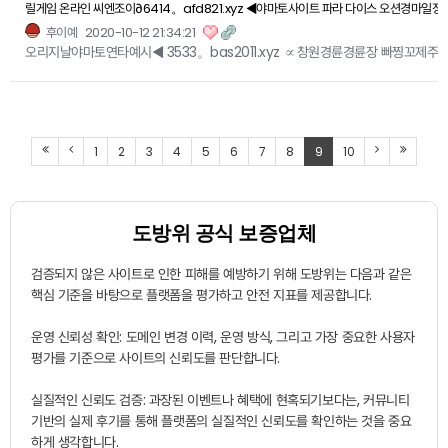
릴게임 온라인 씨엔조이∂6414。afd821.xyz ◀야마토사이트 파라 다이스 오션경마일정
후이예
2020-10-12 21:34:21
오리지날야마토연타예시◀ 3533。bas2011.xyz ∝창원경륜경륜장 빠찡꼬제주경
1
2
3
4
5
6
7
8
9
10
도방위 공식 보증업체
검증되지 않은 사이트로 인한 피해를 예방하기 위해 도방위는 다음과 같은
핵심 기준을 바탕으로 플랫폼을 평가하고 안전 지표를 제공합니다.
운영 신뢰성 확인: 도메인 변경 이력, 운영 방식, 그리고 가장 중요한 사용자
평가를 기준으로 사이트의 신뢰도를 판단합니다.
실질적인 신뢰도 검증: 과장된 이벤트나 혜택에 현혹되기보다는, 커뮤니티
기반의 실제 후기를 통해 플랫폼의 실질적인 신뢰도를 확인하는 것을 중요
하게 생각합니다.