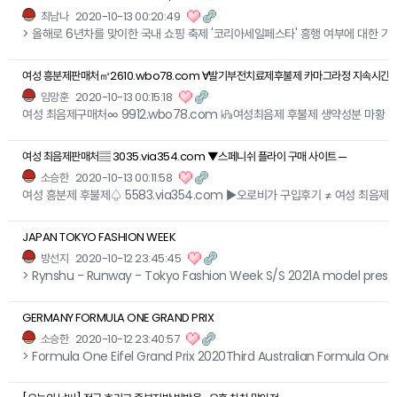
최남나
2020-10-13 00:20:49
> 올해로 6년차를 맞이한 국내 쇼핑 축제 '코리아세일페스타' 흥행 여부에 대한 
여성 흥분제판매처㎥2610.wbo78.com ∀발기부전치료제후불제 카마그라정 지속시간스
임망훈
2020-10-13 00:15:18
여성 최음제구매처∞ 9912.wbo78.com ㎪여성최음제 후불제 생약성분 마황
여성 최음제판매처▤ 3035.via354.com ▼스페니쉬 플라이 구매 사이트 ─
소승한
2020-10-13 00:11:58
여성 흥분제 후불제♤ 5583.via354.com ▶오로비가 구입후기 ≠ 여성 최음제
JAPAN TOKYO FASHION WEEK
방선지
2020-10-12 23:45:45
> Rynshu - Runway - Tokyo Fashion Week S/S 2021A model prese
GERMANY FORMULA ONE GRAND PRIX
소승한
2020-10-12 23:40:57
> Formula One Eifel Grand Prix 2020Third Australian Formula One