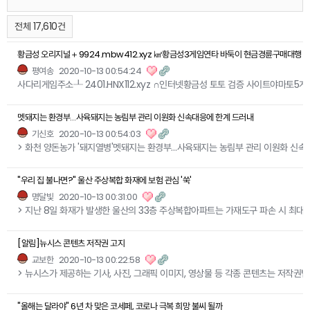
전체 17,610건
황금성 오리지널＋9924.mbw412.xyz ㎢황금성3게임연타 바둑이 현금경륜구매대행 
평여송
2020-10-13 00:54:24
사다리게임주소┸ 2401.HNX112.xyz ∩인터넷황금성 토토 검증 사이트야마토5
멧돼지는 환경부…사육돼지는 농림부 관리 이원화 신속대응에 한계 드러내
기신호
2020-10-13 00:54:03
> 화천 양돈농가 '돼지열병'멧돼지는 환경부…사육돼지는 농림부 관리 이원화 신속
"우리 집 불나면?" 울산 주상복합 화재에 보험 관심 '쑥'
명달빛
2020-10-13 00:31:00
> 지난 8일 화재가 발생한 울산의 33층 주상복합아파트는 가재도구 파손 시 최대
[알림]뉴시스 콘텐츠 저작권 고지
교보한
2020-10-13 00:22:58
> 뉴시스가 제공하는 기사, 사진, 그래픽 이미지, 영상물 등 각종 콘텐츠는 저작권법
"올해는 달라야" 6년 차 맞은 코세페, 코로나 극복 희망 불씨 될까