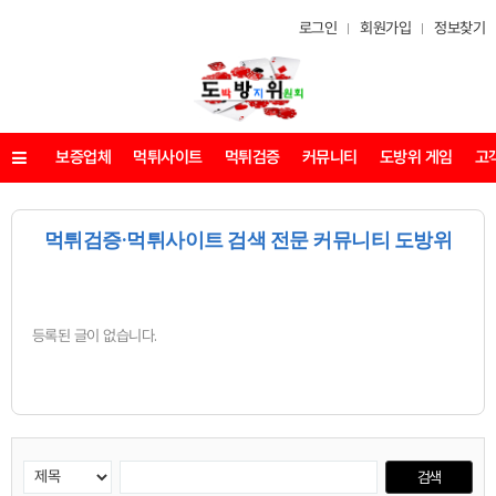
로그인
회원가입
정보찾기
보증업체
먹튀사이트
먹튀검증
커뮤니티
도방위 게임
고
메뉴
먹튀검증·먹튀사이트 검색 전문 커뮤니티 도방위
등록된 글이 없습니다.