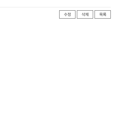
수정
삭제
목록