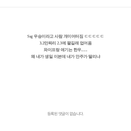
Ssg 우승이라고 사람 개미어터짐 ㄷㄷㄷㄷㄷ
3.2만짜리 2.3에 팔길래 업어옴
와이프랑 애기는 한우......
왜 내가 생일 이븐데 내가 안주가 딸리냐
등록된 댓글이 없습니다.