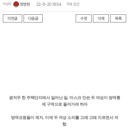
작성자
정영현
22-11-20 18:54
댓글
0건
이전글
다음글
수정
삭제
목록
광저우 한 주택단지에서 일어난 일. 마스크 안쓴 두 여성이 방역통
제 구역으로 들어가려 하자
방역요원들이 제지. 이에 두 여성 소리를 고래 고래 지르면서 저
항.