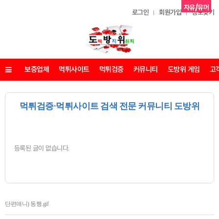
자유/유머
로그인
회원가입
정보찾기
보증업체
먹튀사이트
먹튀검증
커뮤니티
도방위 게임
고
메뉴
먹튀검증·먹튀사이트 검색 전문 커뮤니티 도방위
등록된 글이 없습니다.
단편애니) 동행.gif