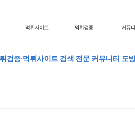
먹튀사이트
먹튀검증
커뮤
튀검증·먹튀사이트 검색 전문 커뮤니티 도