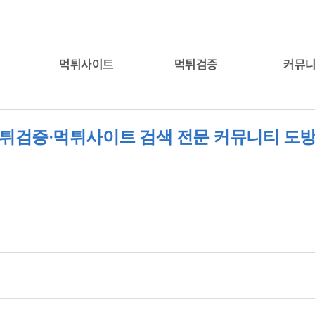
먹튀사이트
먹튀검증
커뮤
튀검증·먹튀사이트 검색 전문 커뮤니티 도