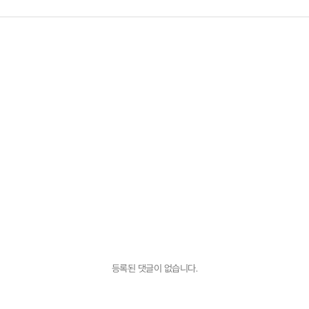
등록된 댓글이 없습니다.