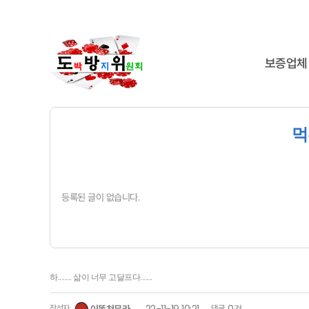
보증업체
먹
등록된 글이 없습니다.
하........ 삶이 너무 고달프다.......
작성자
댓글