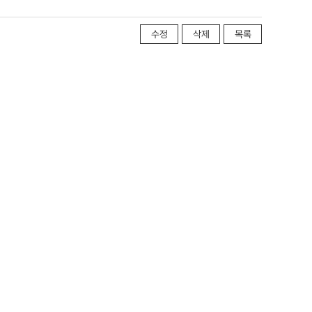
수정
삭제
목록