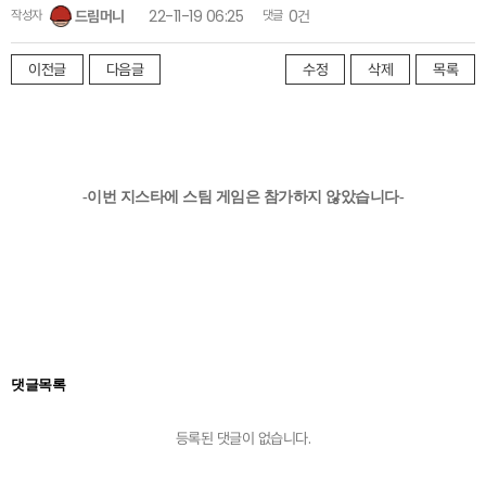
작성자
드림머니
22-11-19 06:25
댓글
0건
이전글
다음글
수정
삭제
목록
-이번 지스타에 스팀 게임은 참가하지 않았습니다-
댓글목록
등록된 댓글이 없습니다.