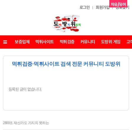
자유/유머
로그인
회원가입
정보찾기
보증업체
먹튀사이트
먹튀검증
커뮤니티
도방위 게임
고
메뉴
먹튀검증·먹튀사이트 검색 전문 커뮤니티 도방위
등록된 글이 없습니다.
2800조 재산가도 가지지 못하는