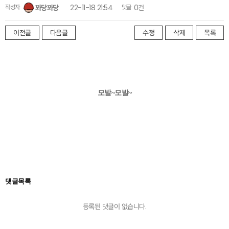
작성자
꽈당꽈당
22-11-18 21:54
댓글
0건
이전글
다음글
수정
삭제
목록
모발~모발~
댓글목록
등록된 댓글이 없습니다.