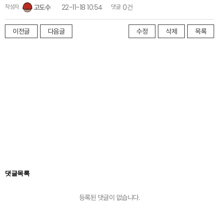
작성자
고도수
22-11-18 10:54
댓글
0건
이전글
다음글
수정
삭제
목록
댓글목록
등록된 댓글이 없습니다.