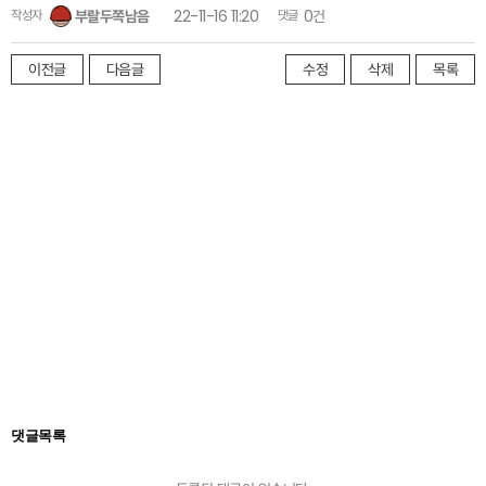
작성자
부랄두쪽남음
22-11-16 11:20
댓글
0건
이전글
다음글
수정
삭제
목록
댓글목록