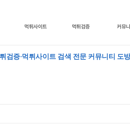
먹튀사이트
먹튀검증
커뮤
튀검증·먹튀사이트 검색 전문 커뮤니티 도