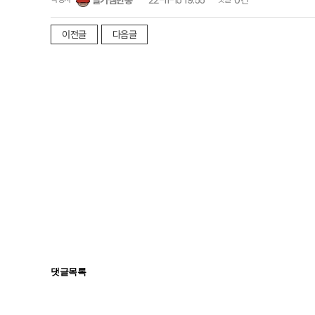
딸기쨈한통
22-11-15 19:55
0건
이전글
다음글
댓글목록