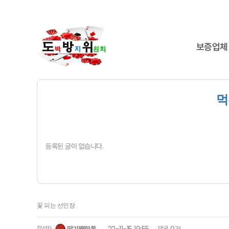
보증업체
먹
등록된 글이 없습니다.
꽃 피는 선인장
작성자
댓글