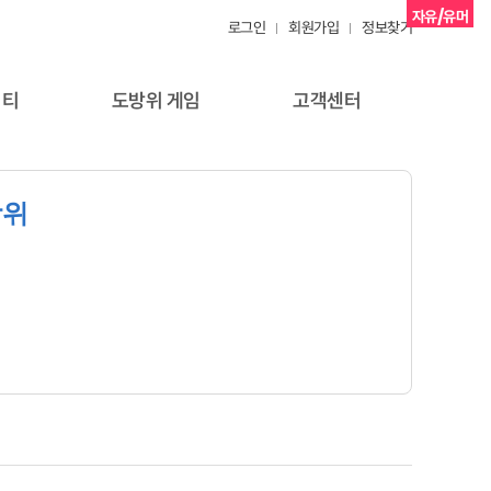
자유/유머
로그인
회원가입
정보찾기
니티
도방위 게임
고객센터
방위